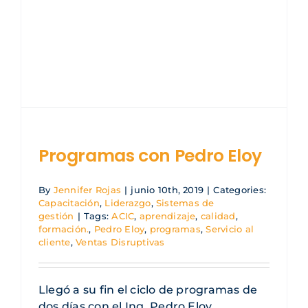
Blog ACIC
Contacto
Iniciar sesión
Programas con Pedro Eloy
By
Jennifer Rojas
|
junio 10th, 2019
|
Categories:
Capacitación
,
Liderazgo
,
Sistemas de
gestión
|
Tags:
ACIC
,
aprendizaje
,
calidad
,
formación.
,
Pedro Eloy
,
programas
,
Servicio al
cliente
,
Ventas Disruptivas
Llegó a su fin el ciclo de programas de
dos días con el Ing. Pedro Eloy