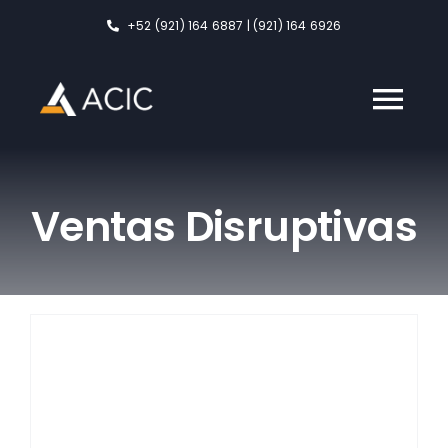
Skip
+52 (921) 164 6887 | (921) 164 6926
to
content
Tog
Nav
ACIC
Ventas Disruptivas
Servicios
Formación
Nosotros