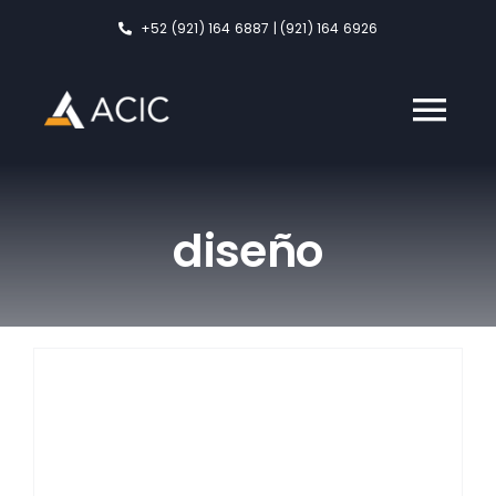
Skip
+52 (921) 164 6887 | (921) 164 6926
to
content
Tog
Nav
ACIC
diseño
Servicios
Formación
Nosotros