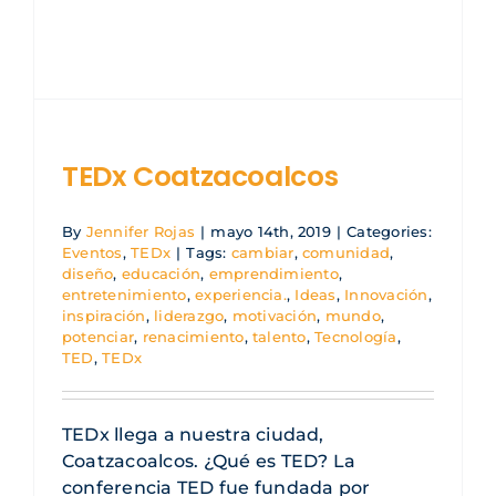
Blog ACIC
Contacto
Iniciar sesión
TEDx Coatzacoalcos
By
Jennifer Rojas
|
mayo 14th, 2019
|
Categories:
Eventos
,
TEDx
|
Tags:
cambiar
,
comunidad
,
diseño
,
educación
,
emprendimiento
,
entretenimiento
,
experiencia.
,
Ideas
,
Innovación
,
inspiración
,
liderazgo
,
motivación
,
mundo
,
potenciar
,
renacimiento
,
talento
,
Tecnología
,
TED
,
TEDx
TEDx llega a nuestra ciudad,
Coatzacoalcos. ¿Qué es TED? La
conferencia TED fue fundada por