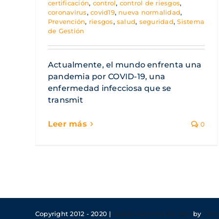
certificación
,
control
,
control de riesgos
,
coronavirus
,
covid19
,
nueva normalidad
,
Prevención
,
riesgos
,
salud
,
seguridad
,
Sistema
de Gestión
Actualmente, el mundo enfrenta una
pandemia por COVID-19, una
enfermedad infecciosa que se
transmit
0
Copyright 2012 - 2020 |
Avada Website Builder
by
The