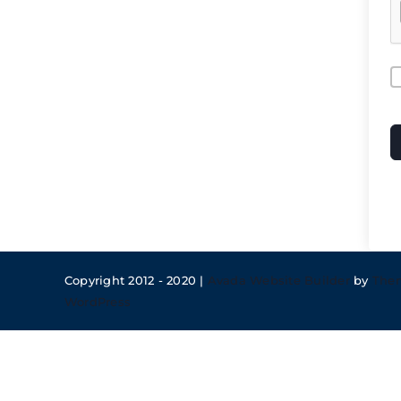
A
Copyright 2012 - 2020 |
Avada Website Builder
by
The
WordPress