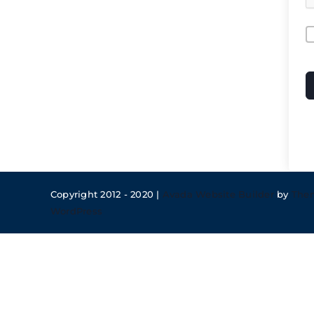
A
Copyright 2012 - 2020 |
Avada Website Builder
by
The
WordPress