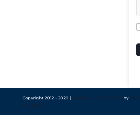
A
Copyright 2012 - 2020 |
Avada Website Builder
by
The
WordPress