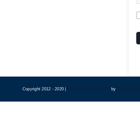
A
Copyright 2012 - 2020 |
Avada Website Builder
by
ThemeFusi