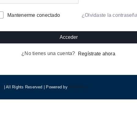
lternative:
¿Olvidaste la contraseñ
Mantenerme conectado
Acceder
¿No tienes una cuenta?
Regístrate ahora
on
| All Rights Reserved | Powered by
WordPress