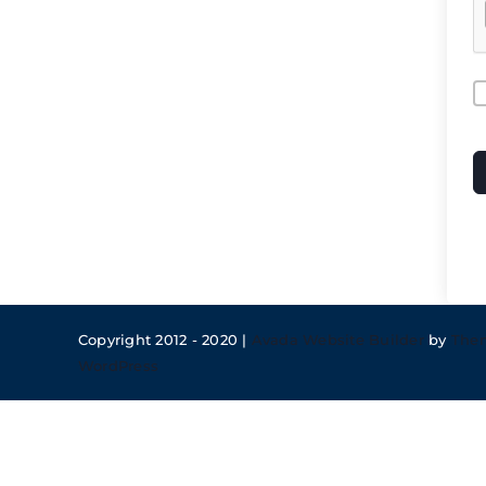
A
Copyright 2012 - 2020 |
Avada Website Builder
by
The
WordPress