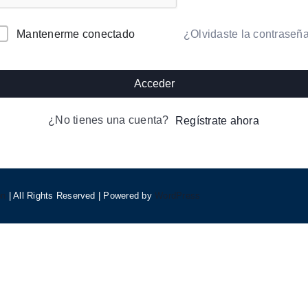
lternative:
¿Olvidaste la contraseñ
Mantenerme conectado
Acceder
¿No tienes una cuenta?
Regístrate ahora
on
| All Rights Reserved | Powered by
WordPress