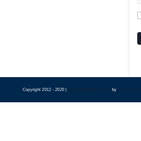
A
Copyright 2012 - 2020 |
Avada Website Builder
by
ThemeFusi