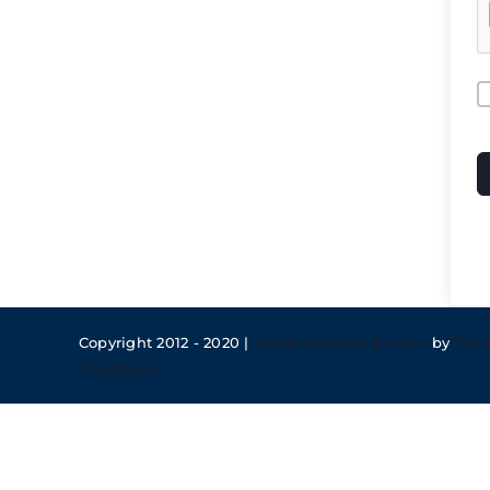
A
Copyright 2012 - 2020 |
Avada Website Builder
by
The
WordPress